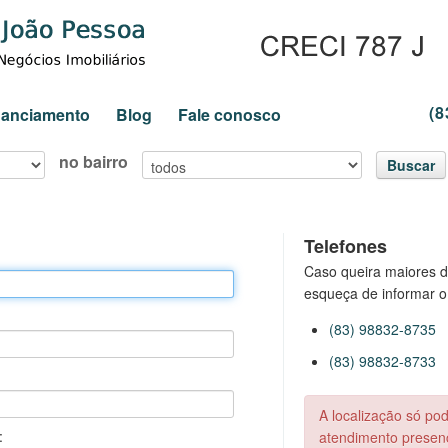
(8
inanciamento
Blog
Fale conosco
no bairro
Buscar
Telefones
Caso queira maiores d
esqueça de informar o
(83) 98832-8735
(83) 98832-8733
A localização só po
:
atendimento presenc