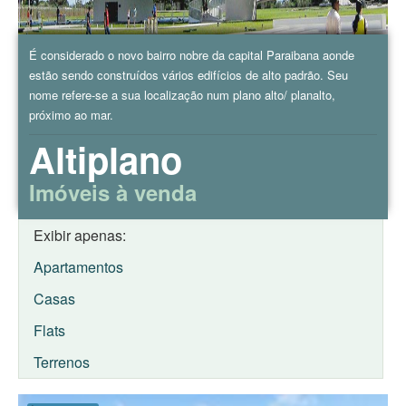
É considerado o novo bairro nobre da capital Paraibana aonde
estão sendo construídos vários edifícios de alto padrão. Seu
nome refere-se a sua localização num plano alto/ planalto,
próximo ao mar.
Altiplano
Imóveis à venda
Exibir apenas:
Apartamentos
Casas
Flats
Terrenos