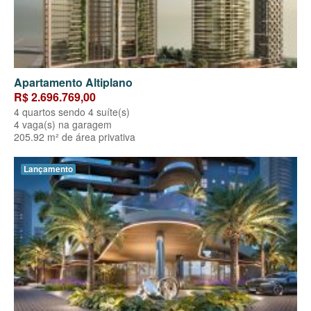
Apartamento Altiplano
R$ 2.696.769,00
4 quartos sendo 4 suíte(s)
4 vaga(s) na garagem
205.92 m² de área privativa
Lançamento