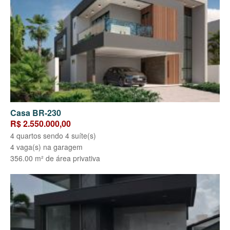
Casa BR-230
R$ 2.550.000,00
4 quartos sendo 4 suíte(s)
4 vaga(s) na garagem
356.00 m² de área privativa