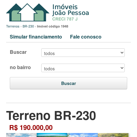
Terrenos
›
BR-230
›
Imóvel código 1948
Simular financiamento
Fale conosco
Buscar
no bairro
Buscar
Terreno BR-230
R$ 190.000,00