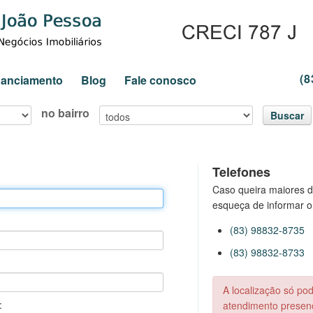
(8
inanciamento
Blog
Fale conosco
no bairro
Buscar
Telefones
Caso queira maiores d
esqueça de informar o
(83) 98832-8735
(83) 98832-8733
A localização só po
:
atendimento presenc