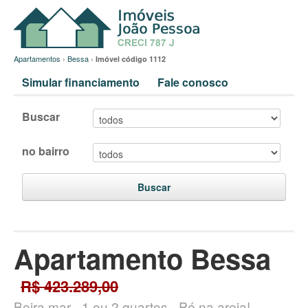
Apartamentos
›
Bessa
›
Imóvel código 1112
Simular financiamento
Fale conosco
Buscar
no bairro
Buscar
Apartamento Bessa
R$ 423.289,00
Beira mar - 1 ou 2 quartos - Pé na areia!