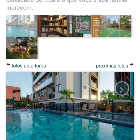
merecem.
fotos anteriores
próximas fotos
›