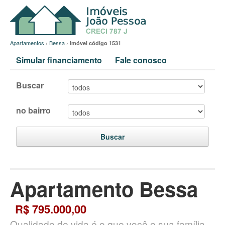
Apartamentos
›
Bessa
›
Imóvel código 1531
Simular financiamento
Fale conosco
Buscar
no bairro
Buscar
Apartamento Bessa
R$ 795.000,00
Qualidade de vida é o que você e sua família