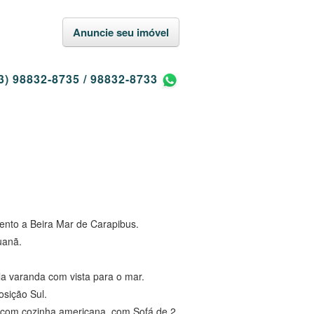
Anuncie seu imóvel
3) 98832-8735
/
98832-8733
nto a Beira Mar de Carapibus.
uanã.
 varanda com vista para o mar.
osição Sul.
 com cozinha americana, com Sofá de 2