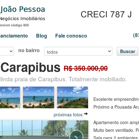
Imóvel código 855
(8
inanciamento
Blog
Fale conosco
no bairro
Buscar
 Carapibus
R$ 350.000,00
linda praia de Carapibus. Totalmente mobiliado.
Excelente empreendime
Próximo a Pousada Ar
próximas fotos
Apartamento com ampla
›
Muito bem ventilado. P
Sala para 2 ambientes