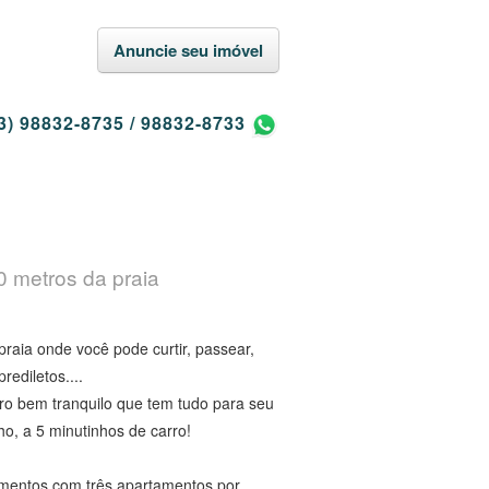
Anuncie seu imóvel
3) 98832-8735
/
98832-8733
 metros da praia
praia onde você pode curtir, passear,
rediletos....
ro bem tranquilo que tem tudo para seu
nho, a 5 minutinhos de carro!
mentos com três apartamentos por