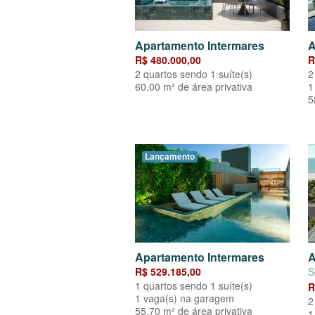
Apartamento Intermares
A
R$ 480.000,00
R
2 quartos sendo 1 suíte(s)
2
60.00 m² de área privativa
1
5
Lançamento
Apartamento Intermares
A
R$ 529.185,00
S
1 quartos sendo 1 suíte(s)
R
1 vaga(s) na garagem
2
55.70 m² de área privativa
1