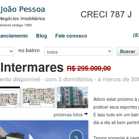
Imóvel código 1360
(8
inanciamento
Blog
Fale conosco
no bairro
Buscar
Intermares
R$ 295.000,00
o disponível - com 3 dormitórios - a menos de 300
Adoro estar próximo à 
praticar seus esportes p
próximas fotos
E isso tudo em um bair
dia a dia ali bem perti
›
Temos somente 4 pavi