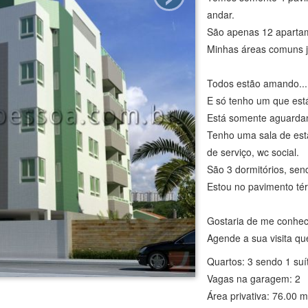
andar.
São apenas 12 apartame
Minhas áreas comuns j
Todos estão amando...
E só tenho um que está
Está somente aguarda
Tenho uma sala de esta
de serviço, wc social.
São 3 dormitórios, sen
Estou no pavimento té
Gostaria de me conhe
Agende a sua visita qu
Quartos: 3 sendo 1 suí
Vagas na garagem: 2
Área privativa: 76.00 m