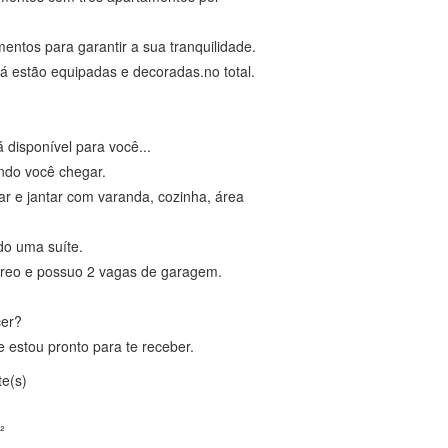
ntos para garantir a sua tranquilidade.
á estão equipadas e decoradas.no total.
 disponível para você...
ndo você chegar.
r e jantar com varanda, cozinha, área
do uma suíte.
rreo e possuo 2 vagas de garagem.
cer?
e estou pronto para te receber.
te(s)
²