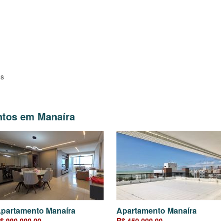
os
ntos em Manaíra
partamento Manaíra
Apartamento Manaíra
$ 990.000,00
R$ 450.000,00