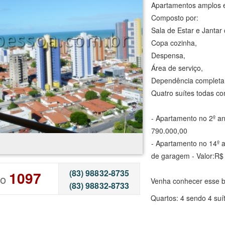
Apartamentos amplos e
Composto por:
Sala de Estar e Jantar
Copa cozinha,
Despensa,
Área de serviço,
Dependência complet
Quatro suítes todas co
- Apartamento no 2º an
790.000,00
- Apartamento no 14º 
de garagem - Valor:R$
(83) 98832-8735
1097
go
Venha conhecer esse bel
(83) 98832-8733
Quartos: 4 sendo 4 suí