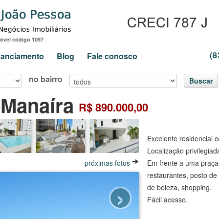
óvel código 1097
(8
inanciamento
Blog
Fale conosco
no bairro
Buscar
 Manaíra
R$ 890.000,00
Excelente residencial 
Localização privilegiad
próximas fotos
Em frente a uma praça,
restaurantes, posto de
›
de beleza, shopping.
Fácil acesso.