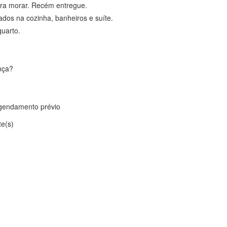
ra morar. Recém entregue.
ados na cozinha, banheiros e suíte.
quarto.
nça?
gendamento prévio
te(s)