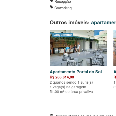
Recepção
Coworking
Outros imóveis:
apartamen
Lançamento
Apartamento Portal do Sol
A
R$ 266.614,00
R
2 quartos sendo 1 suíte(s)
1
1 vaga(s) na garagem
3
51.00 m² de área privativa
Receba ofertas de imóveis em João P