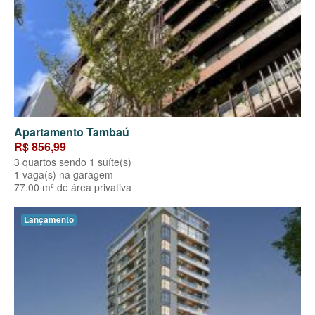
Apartamento Tambaú
R$ 856,99
3 quartos sendo 1 suíte(s)
1 vaga(s) na garagem
77.00 m² de área privativa
Lançamento