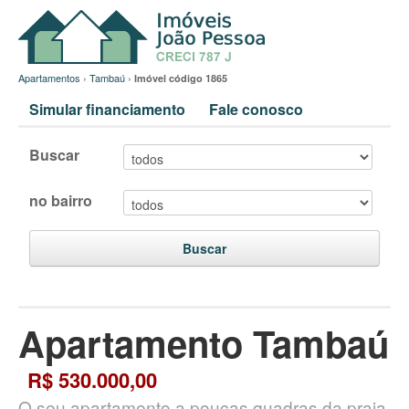
Apartamentos
›
Tambaú
›
Imóvel código 1865
Simular financiamento
Fale conosco
Buscar
no bairro
Buscar
Apartamento Tambaú
R$ 530.000,00
O seu apartamento a poucas quadras da praia.