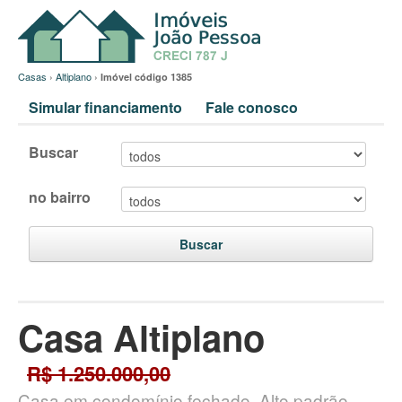
Casas
›
Altiplano
›
Imóvel código 1385
Simular financiamento
Fale conosco
Buscar
no bairro
Buscar
Casa Altiplano
R$ 1.250.000,00
Casa em condomínio fechado. Alto padrão