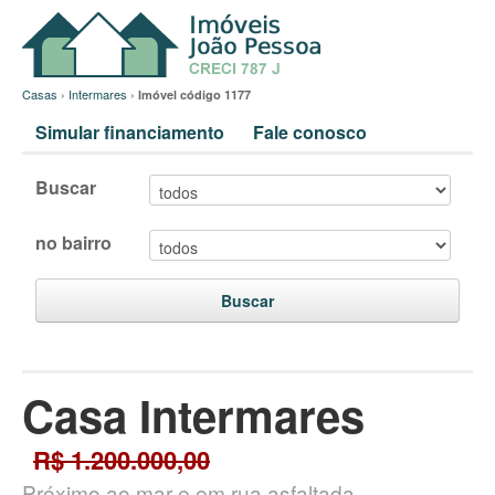
Casas
›
Intermares
›
Imóvel código 1177
Simular financiamento
Fale conosco
Buscar
no bairro
Buscar
Casa Intermares
R$ 1.200.000,00
Próximo ao mar e em rua asfaltada