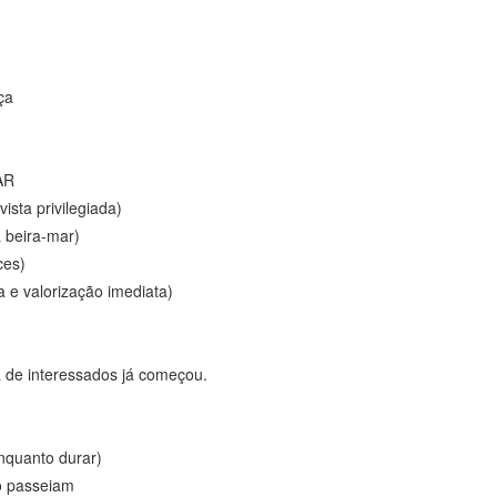
ça
AR
sta privilegiada)
à beira-mar)
ces)
a e valorização imediata)
a de interessados já começou.
nquanto durar)
ó passeiam