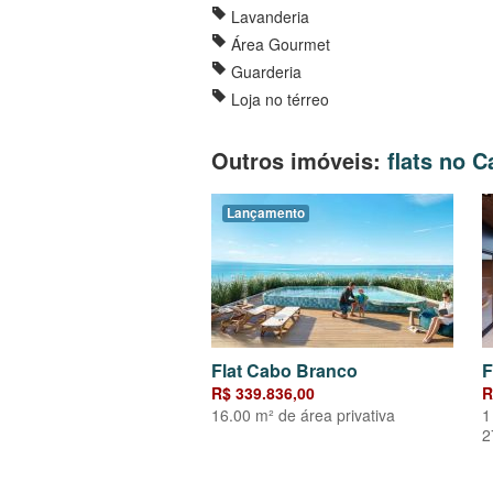
Lavanderia
Área Gourmet
Guarderia
Loja no térreo
Outros imóveis:
flats no 
Lançamento
Flat Cabo Branco
F
R$ 339.836,00
R
16.00 m² de área privativa
1
2