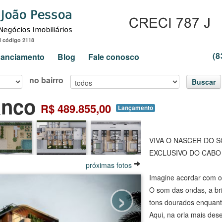
l código 2118
(8
inanciamento
Blog
Fale conosco
no bairro
Buscar
anco
R$ 489.855,00
Lançamento
VIVA O NASCER DO S
EXCLUSIVO DO CAB
próximas fotos
Imagine acordar com o
›
O som das ondas, a br
tons dourados enquant
Aqui, na orla mais des