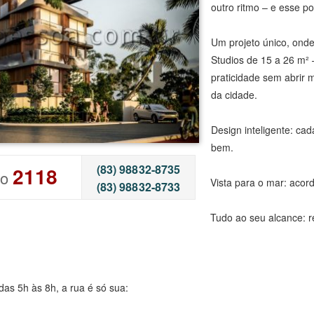
outro ritmo – e esse p
Um projeto único, onde
Studios de 15 a 26 m²
praticidade sem abrir 
da cidade.
Design inteligente: ca
bem.
(83) 98832-8735
2118
go
Vista para o mar: acord
(83) 98832-8733
Tudo ao seu alcance: r
as 5h às 8h, a rua é só sua: