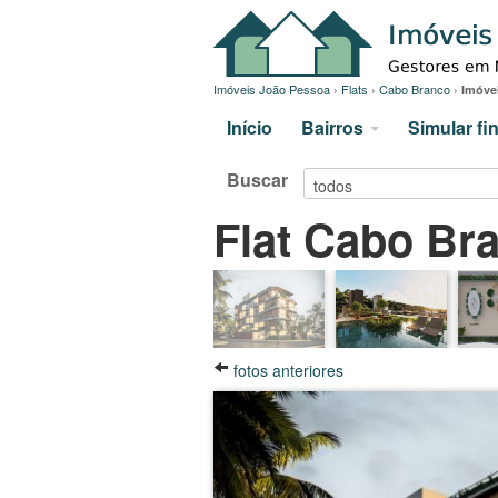
Imóveis João Pessoa
›
Flats
›
Cabo Branco
›
Imóve
Início
Bairros
Simular f
Buscar
Flat Cabo Br
fotos anteriores