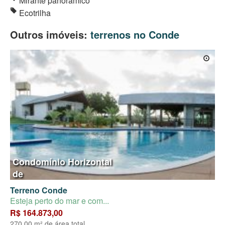
Mirante panorâmico
Ecotrilha
Outros imóveis:
terrenos no Conde
Condomínio Horizontal
de
Terreno Conde
Esteja perto do mar e com...
R$ 164.873,00
270.00 m² de área total