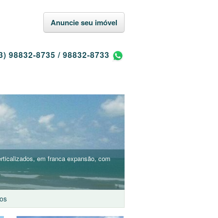
Anuncie seu imóvel
3) 98832-8735
/
98832-8733
erticalizados, em franca expansão, com
os