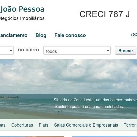
(8
inanciamento
Blog
Fale conosco
no bairro
Buscar
Situado na Zona Leste, um dos bairros mais v
excelente praia e orla para caminhadas.
sas
Coberturas
Flats
Salas Comerciais e Empresariais
Terren