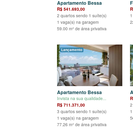
Apartamento Bessa
F
R$ 541.693,00
R
2 quartos sendo 1 suíte(s)
1
1 vaga(s) na garagem
2
59.00 m² de área privativa
Lançamento
Apartamento Bessa
A
Invista na sua qualidade...
R
R$ 711.371,00
2
3 quartos sendo 1 suíte(s)
1
1 vaga(s) na garagem
5
77.26 m² de área privativa