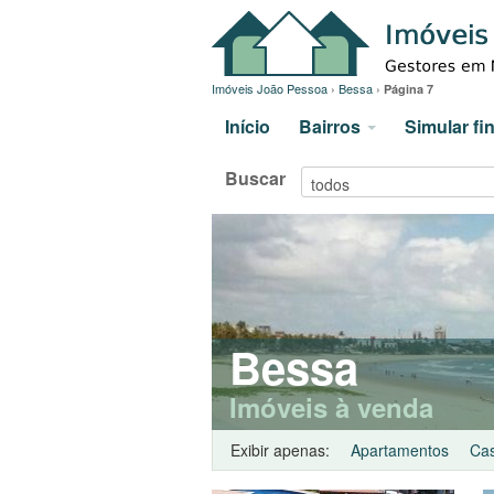
Imóveis João Pessoa
›
Bessa
›
Página 7
Início
Bairros
Simular f
Buscar
Bessa
Imóveis à venda
Exibir apenas:
Apartamentos
Ca