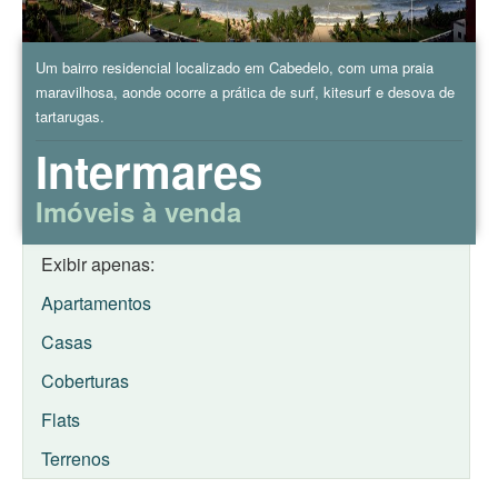
Um bairro residencial localizado em Cabedelo, com uma praia
maravilhosa, aonde ocorre a prática de surf, kitesurf e desova de
tartarugas.
Intermares
Imóveis à venda
Exibir apenas:
Apartamentos
Casas
Coberturas
Flats
Terrenos