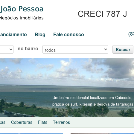
(8
inanciamento
Blog
Fale conosco
no bairro
Buscar
Um bairro residencial localizado em Cabedelo,
prática de surf, kitesurf e desova de tartarugas
sas
Coberturas
Flats
Terrenos