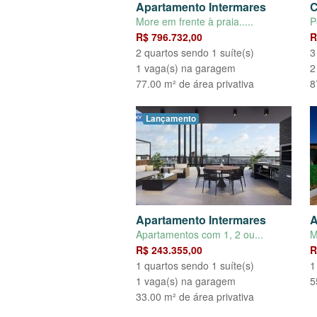
Apartamento Intermares
C
More em frente à praia.....
P
R$ 796.732,00
R
2 quartos sendo 1 suíte(s)
3
1 vaga(s) na garagem
2
77.00 m² de área privativa
8
Lançamento
Apartamento Intermares
A
Apartamentos com 1, 2 ou...
M
R$ 243.355,00
R
1 quartos sendo 1 suíte(s)
1
1 vaga(s) na garagem
5
33.00 m² de área privativa