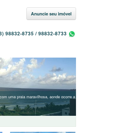
Anuncie seu imóvel
3) 98832-8735
/
98832-8733
 com uma praia maravilhosa, aonde ocorre a
.