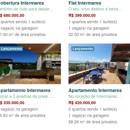
obertura Intermares
Flat Intermares
ertinho de tudo para deixar...
O seu novo destino a beira...
$ 680.000,00
R$ 399.000,00
 quartos sendo 1 suíte(s)
1 quartos sendo 1 suíte(s)
 vaga(s) na garagem
1 vaga(s) na garagem
7.00 m² de área privativa
32.00 m² de área privativa
Lançamento
Lançamento
partamento Intermares
Apartamento Intermares
orar a 3 quadras da praia......
No coração de Intermares....
$ 330.000,00
R$ 420.000,00
 vaga(s) na garagem
2 quartos sendo 1 suíte(s)
5.93 m² de área privativa
1 vaga(s) na garagem
58.26 m² de área privativa