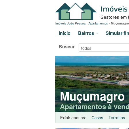
Imóveis João Pessoa
›
Apartamentos
›
Muçumagro
Início
Bairros
Simular f
Buscar
Muçumagro
Apartamentos à ven
Exibir apenas:
Casas
Terrenos