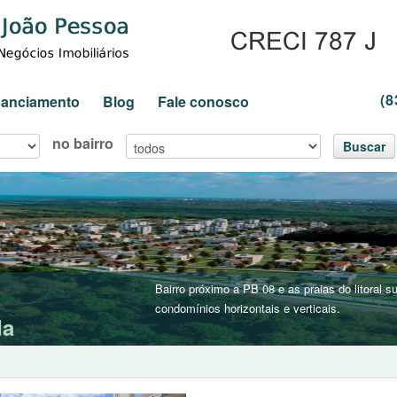
(8
inanciamento
Blog
Fale conosco
no bairro
Buscar
Bairro próximo a PB 08 e as praias do litoral
condomínios horizontais e verticais.
da