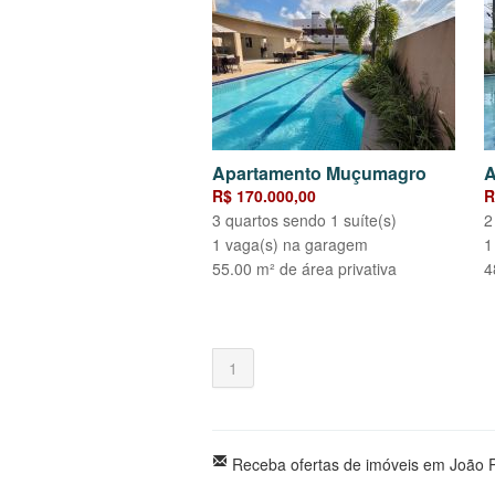
Apartamento Muçumagro
A
R$ 170.000,00
R
3 quartos sendo 1 suíte(s)
2
1 vaga(s) na garagem
1
55.00 m² de área privativa
4
1
Receba ofertas de imóveis em João P