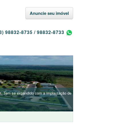
Anuncie seu imóvel
3) 98832-8735
/
98832-8733
 sul. Tem se expandido com a implantação de