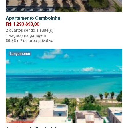
Apartamento Camboinha
R$ 1.293.893,00
2 quartos sendo 1 suíte(s)
1 vaga(s) na garagem
66.36 m² de área privativa
Lançamento