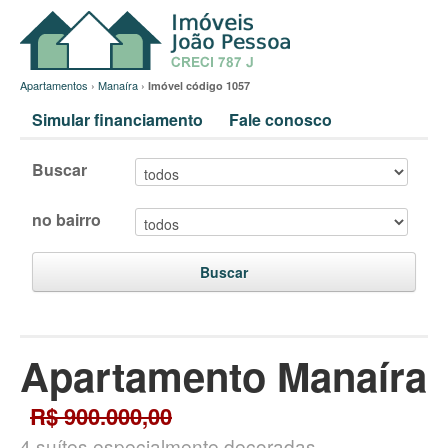
Apartamentos
›
Manaíra
›
Imóvel código 1057
Simular financiamento
Fale conosco
Buscar
no bairro
Buscar
Apartamento Manaíra
R$ 900.000,00
4 suítes especialmente decoradas