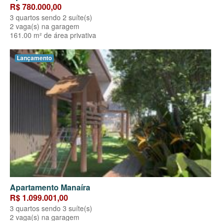
R$ 780.000,00
3 quartos sendo 2 suíte(s)
2 vaga(s) na garagem
161.00 m² de área privativa
Lançamento
Apartamento Manaíra
R$ 1.099.001,00
3 quartos sendo 3 suíte(s)
2 vaga(s) na garagem