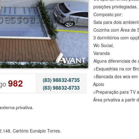
posições privilegiadas.
Composto por:
Sala para dois ambien
Cozinha com Área de S
3 dormitórios com opçã
Wc Social,
Varanda
Alguns diferenciais de
>Esquadrias na cor Br
>Bancada dos wcs em 
(83) 98832-8735
982
igo
Apoio
(83) 98832-8733
>Preparação para TV a 
Área privativa a partir 
xterna privativa.
8, Cartório Eunápio Torres.