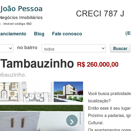
o
›
Imóvel código 982
(8
inanciamento
Blog
Fale conosco
no bairro
Buscar
 Tambauzinho
R$ 260.000,00
mbauzinho.
Você busca praticidad
localização?
Então esse é seu lugar
›
Próximo a padarias, ig
Cultural.
Os apartamentos possue