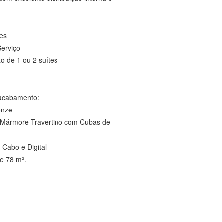
tes
erviço
o de 1 ou 2 suítes
 acabamento:
onze
Mármore Travertino com Cubas de
Cabo e Digital
de 78 m².