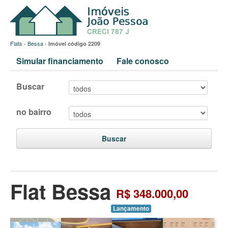
Flats
›
Bessa
›
Imóvel código 2209
Simular financiamento
Fale conosco
Buscar
no bairro
Buscar
Flat Bessa
R$ 348.000,00
Lançamento