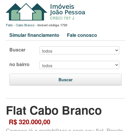
Flats
›
Cabo Branco
›
Imóvel código 1720
Simular financiamento
Fale conosco
Buscar
no bairro
Buscar
Flat Cabo Branco
R$ 320.000,00
Comece já a rentabilizar o com seu flat. Pronto