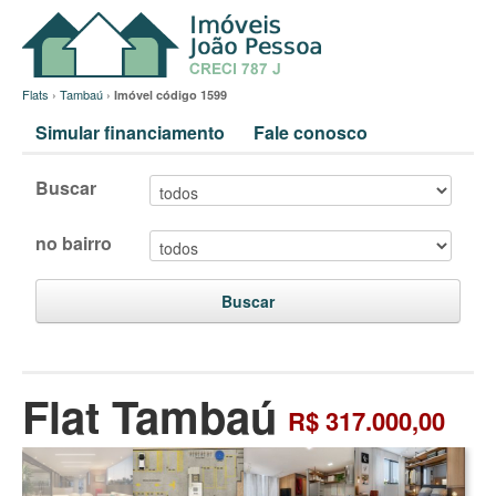
Flats
›
Tambaú
›
Imóvel código 1599
Simular financiamento
Fale conosco
Buscar
no bairro
Buscar
Flat Tambaú
R$ 317.000,00