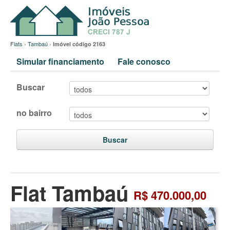
Flats
›
Tambaú
›
Imóvel código 2163
Simular financiamento
Fale conosco
Buscar
no bairro
Buscar
Flat Tambaú
R$ 470.000,00