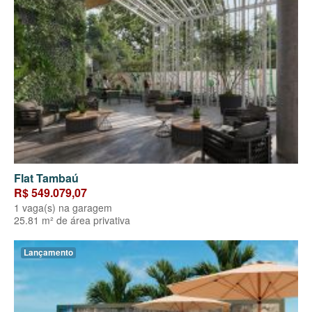
Flat Tambaú
R$ 549.079,07
1 vaga(s) na garagem
25.81 m² de área privativa
Lançamento