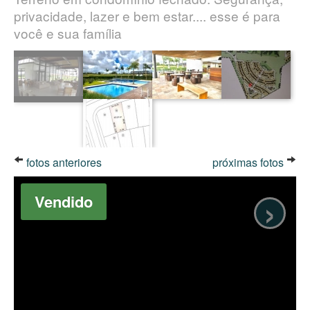
privacidade, lazer e bem estar.... esse é para
você e sua família
fotos anteriores
próximas fotos
›
Vendido