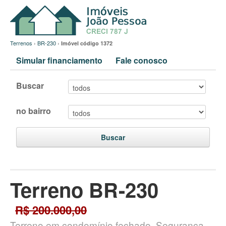
Terrenos
›
BR-230
›
Imóvel código 1372
Simular financiamento
Fale conosco
Buscar
no bairro
Buscar
Terreno BR-230
R$ 200.000,00
Terreno em condomínio fechado. Segurança,