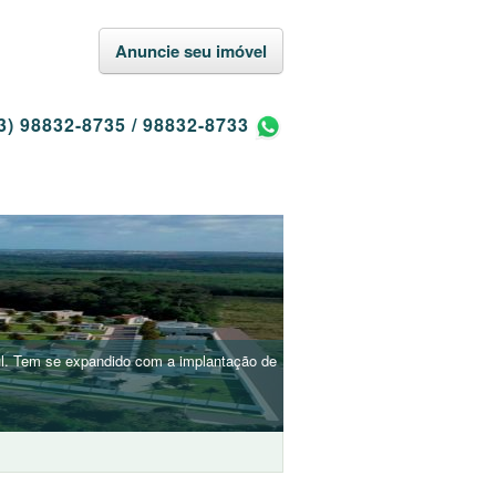
Anuncie seu imóvel
3) 98832-8735
/
98832-8733
 sul. Tem se expandido com a implantação de