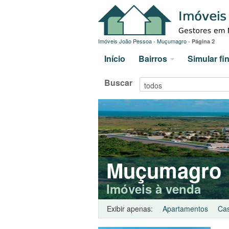
Imóveis João Pessoa
›
Muçumagro
›
Página 2
Início
Bairros
Simular f
Buscar
Muçumagro
Imóveis à venda
Exibir apenas:
Apartamentos
Ca