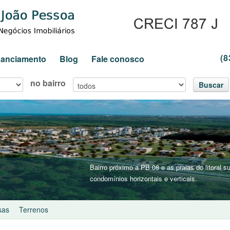
(8
inanciamento
Blog
Fale conosco
no bairro
Buscar
Bairro próximo a PB 08 e as praias do litoral
condomínios horizontais e verticais.
sas
Terrenos