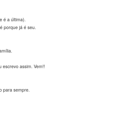
e é a última).
é porque já é seu.
amília.
 escrevo assim. Vem!!
vo para sempre.