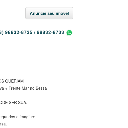
Anuncie seu imóvel
3) 98832-8735
/
98832-8733
OS QUERIAM
tiva + Frente Mar no Bessa
PODE SER SUA.
segundos e imagine:
asa.