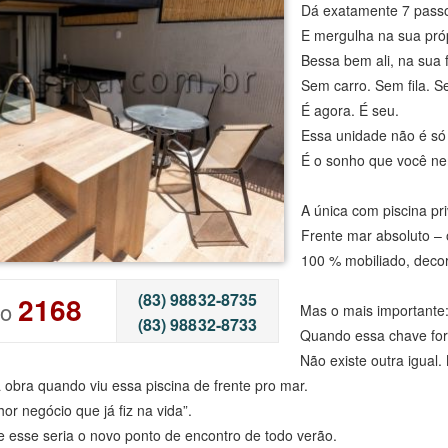
Dá exatamente 7 pass
E mergulha na sua pró
Bessa bem ali, na sua f
Sem carro. Sem fila. S
É agora. É seu.
Essa unidade não é só 
É o sonho que você ne
A única com piscina pri
Frente mar absoluto –
100 % mobiliado, deco
(83) 98832-8735
2168
go
Mas o mais importante
(83) 98832-8733
Quando essa chave fo
Não existe outra igual. 
 obra quando viu essa piscina de frente pro mar.
hor negócio que já fiz na vida”.
 que esse seria o novo ponto de encontro de todo verão.