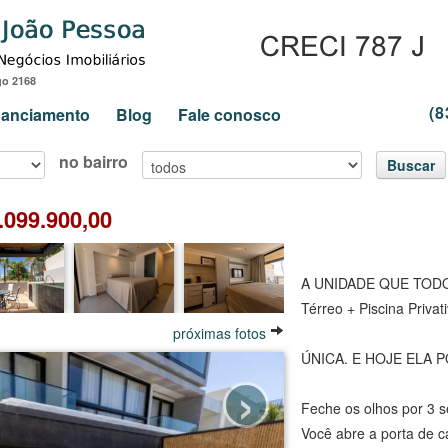
go 2168
(8
inanciamento
Blog
Fale conosco
no bairro
Buscar
.099.900,00
A UNIDADE QUE TOD
Térreo + Piscina Priva
próximas fotos
ÚNICA. E HOJE ELA 
›
Feche os olhos por 3 
Você abre a porta de c