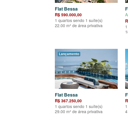
Flat Bessa
F
R$ 590.000,00
A
1 quartos sendo 1 suíte(s)
R
22.00 m² de área privativa
1
1
Lançamento
Flat Bessa
F
R$ 367.250,00
R
1 quartos sendo 1 suíte(s)
1
29.00 m² de área privativa
4