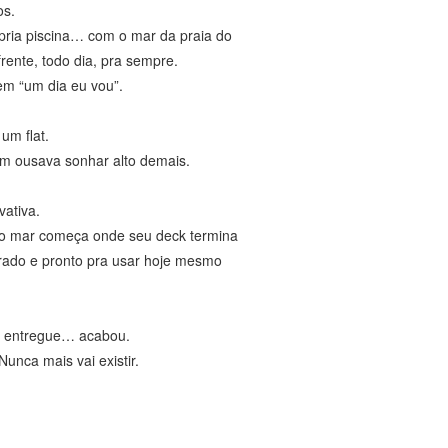
os.
pria piscina… com o mar da praia do
rente, todo dia, pra sempre.
em “um dia eu vou”.
um flat.
m ousava sonhar alto demais.
vativa.
 o mar começa onde seu deck termina
rado e pronto pra usar hoje mesmo
:
r entregue… acabou.
Nunca mais vai existir.