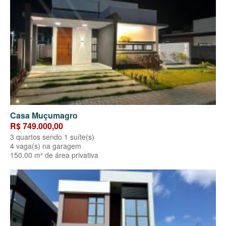
Casa Muçumagro
R$ 749.000,00
3 quartos sendo 1 suíte(s)
4 vaga(s) na garagem
150.00 m² de área privativa