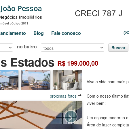
Imóvel código 2011
(8
inanciamento
Blog
Fale conosco
no bairro
Buscar
os Estados
R$ 199.000,00
Viva a vida com mais pr
próximas fotos
Com o nosso último fla
viver bem:
›
Um espaço moderno e 
Área de lazer completa