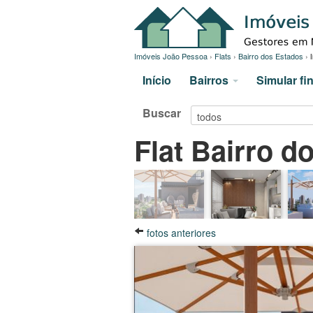
Imóveis João Pessoa
›
Flats
›
Bairro dos Estados
›
Início
Bairros
Simular f
Buscar
Flat Bairro d
fotos anteriores